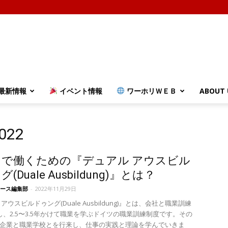
最新情報
イベント情報
ワーホリＷＥＢ
ABOUT 
022
で働くための『デュアル アウスビル
(Duale Ausbildung)』とは？
ース編集部
-
2022年11月29日
アウスビルドゥング(Duale Ausbildung)』とは、会社と職業訓練
約し、2.5〜3.5年かけて職業を学ぶドイツの職業訓練制度です。その
企業と職業学校とを行来し、仕事の実践と理論を学んでいきま