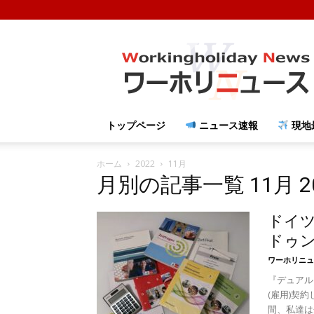
ワ
ー
ホ
リ
ニ
ュ
トップページ
ニュース速報
現地
ー
ス
ホーム
2022
11月
月別の記事一覧 11月 2
ドイツ
ドゥング
ワーホリニュ
『デュアル 
(雇用)契
間、私達は