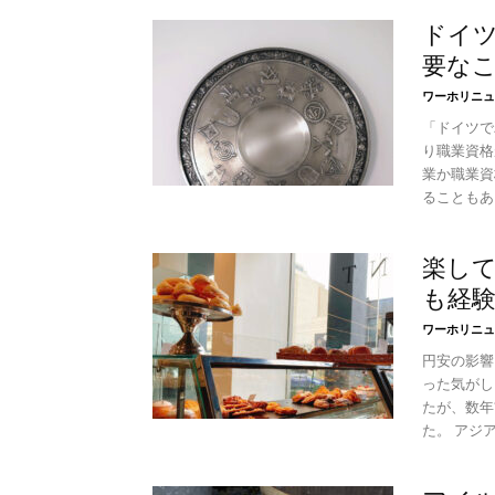
ドイ
要な
ワーホリニュ
「ドイツで
り職業資格
業か職業資
ることもあり
楽し
も経
ワーホリニュ
円安の影響
った気がし
たが、数年
た。 アジア