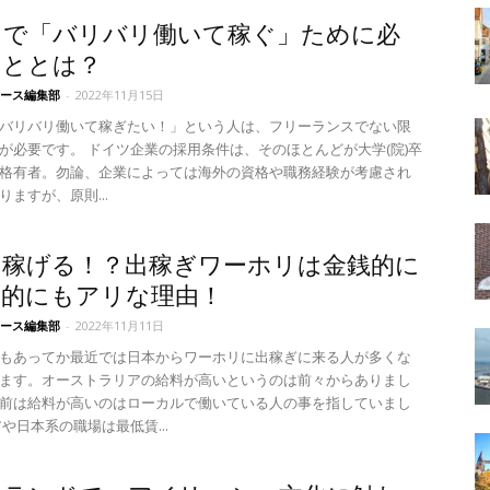
ツで「バリバリ働いて稼ぐ」ために必
こととは？
ース編集部
-
2022年11月15日
バリバリ働いて稼ぎたい！」という人は、フリーランスでない限
が必要です。 ドイツ企業の採用条件は、そのほとんどが大学(院)卒
格有者。勿論、企業によっては海外の資格や職務経験が考慮され
ますが、原則...
て稼げる！？出稼ぎワーホリは金銭的に
験的にもアリな理由！
ース編集部
-
2022年11月11日
もあってか最近では日本からワーホリに出稼ぎに来る人が多くな
ます。オーストラリアの給料が高いというのは前々からありまし
前は給料が高いのはローカルで働いている人の事を指していまし
や日本系の職場は最低賃...