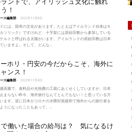
ルランドで、アイリッシュ文化に触れ
よう！
ース編集部
-
2022年11月8日
ドには、固有の文化があります。たとえばアイルランド自体はキ
カソリック）ですけれど、十字架には原始宗教から参加している
ケルトと呼ばれる太陽がいます。アイルランドの原始宗教は日本
ていますよ。そして、どんな...
ワーホリ・円安の今だからこそ、海外に
チャンス！
ース編集部
-
2022年11月4日
価高騰で、食料品や光熱費の工面にあくせくしていますが、日本
止まらない昨今、海外旅行なんてとんでもない！と思っている方
います。逆に日本がコロナの水際対策緩和で海外からの旅行者を
ようになったこともあって、...
ツで働いた場合の給与は？ 気になるけ