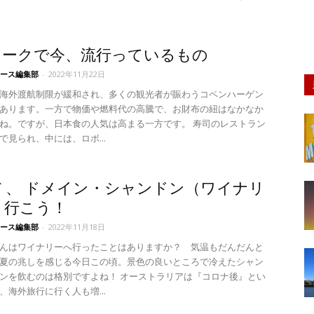
マークで今、流行っているもの
ース編集部
-
2022年11月22日
海外渡航制限が緩和され、多くの観光者が賑わうコペンハーゲン
あります。一方で物価や燃料代の高騰で、お財布の紐はなかなか
ね。ですが、日本食の人気は高まる一方です。 寿司のレストラン
で見られ、中には、ロボ...
 、 ドメイン・シャンドン（ワイナリ
 行こう！
ース編集部
-
2022年11月18日
んはワイナリーへ行ったことはありますか？ 気温もだんだんと
夏の兆しを感じる今日この頃。景色の良いところで冷えたシャン
ンを飲むのは格別ですよね！ オーストラリアは『コロナ後』とい
、海外旅行に行く人も増...