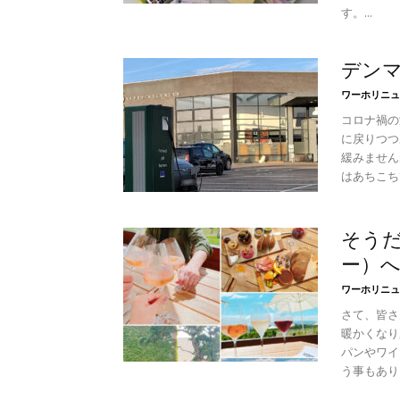
す。...
デン
ワーホリニュ
コロナ禍の
に戻りつつ
緩みません
はあちこち
そうだ
ー）へ
ワーホリニュ
さて、皆さ
暖かくなり
パンやワイ
う事もあり