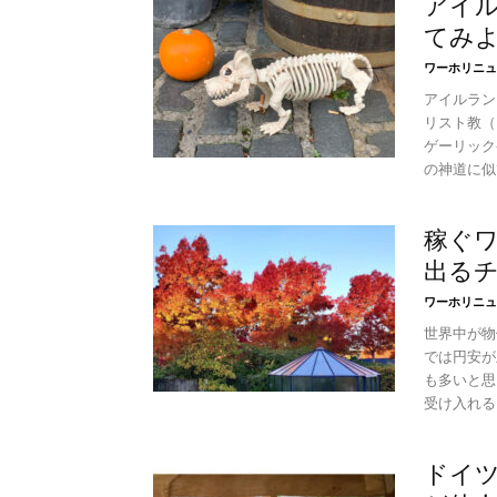
アイ
てみ
ワーホリニュ
アイルラン
リスト教（
ゲーリック
の神道に似
稼ぐ
出る
ワーホリニュ
世界中が物
では円安が
も多いと思
受け入れる
ドイ