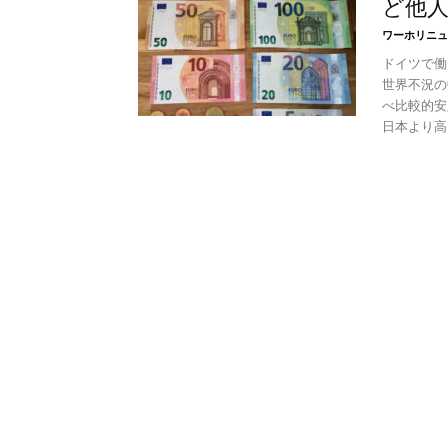
ど他
ワーホリニュ
ドイツで働
世界不況の
べ比較的安
日本より高く