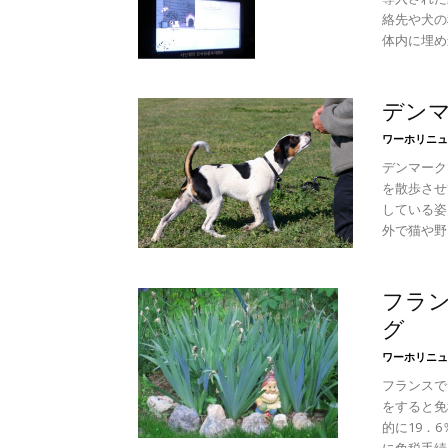
絡先や犬の
体内に埋め込
デン
ワーホリニュ
デンマーク
を散歩させ
している姿
外で猫や野良
フラ
グ
ワーホリニュ
フランスで
をすると免
的に19．