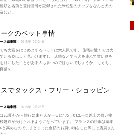
種類と名前と登録番号が記録された米粒型のチップをなんと犬の
むと...
マークのペット事情
ース編集部
-
2013年10月24日
でも犬猫をはじめとするペットは大人気です。 住宅街近くでは犬
ている姿はよく見かけますし、店頭などでも犬を連れて買い物を
を目にしたことがある人も多いのではないでしょうか。 しかし、
猫を...
ンスでタックス・フリー・ショッピン
ース編集部
-
2013年10月23日
はEU圏外から旅行に来た人が一日に175．01ユーロ以上の買い物
税処置が受けられるようになっています。 フランスの税率は基本
6％と高めなので、まとまった金額のお買い物をした際には店員さん