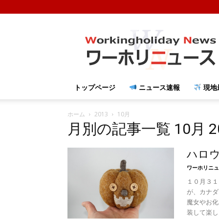
ワ
ー
ホ
リ
ニ
ュ
トップページ
ニュース速報
現地
ー
ス
ホーム
2013
10月
月別の記事一覧 10月 2
ハロ
ワーホリニュ
１０月３１
が、カナダ
魔女やお化
装して楽し