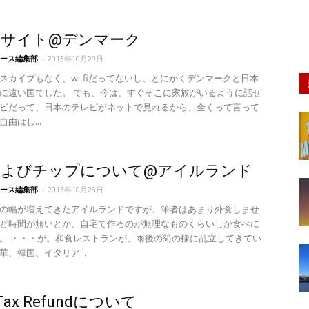
なサイト@デンマーク
ース編集部
-
2013年10月29日
スカイプもなく、wi-fiだってないし、とにかくデンマークと日本
に遠い国でした。 でも、今は、すぐそこに家族がいるように話せ
ビだって、日本のテレビがネットで見れるから、全くって言って
由はし...
およびチップについて@アイルランド
ース編集部
-
2013年10月28日
の幅が増えてきたアイルランドですが、筆者はあまり外食しませ
ど時間が無いとか、自宅で作るのが無理なものくらいしか食べに
。 ・・・が。和食レストランが、雨後の筍の様に乱立してきてい
華、韓国、イタリア...
Tax Refundについて