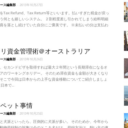
ース編集部
-
2013年10月27日
Tax Refund、Tax Return等といいます。払いすぎた税金が戻っ
う何とも嬉しいシステム。 ２割程度差し引かれてしまう給料明細
肩を落とし続けていた自分にご褒美です。 ※未払いの分は支払わ
ホリ資金管理術＠オーストラリア
ース編集部
-
2013年10月26日
、セカンドビザを取得すれば最大２年間という長期滞在になるオ
アのワーキングホリデー。 そのため滞在資金も金額が大きくなり
そこで今回は日本からの上手な資金移動についてご紹介しましょ
日本で...
のペット事情
ース編集部
-
2013年10月25日
と犬派といったら、圧倒的に犬派が多い。 そのためか、今年から
動物登録制の対象は今のところ犬だけ。 登録方法は、飼い主の連