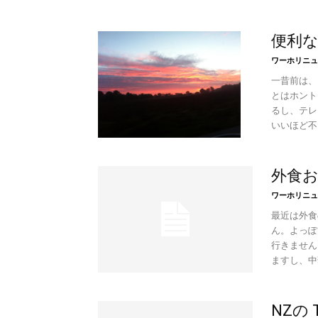
便利
ワーホリニュ
一昔前は、
とはホント
るし、テレ
いいほど不自
外食
ワーホリニュ
最近は外食
ん。よっぽ
行きません
ますし、中
NZの 