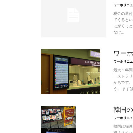
ワーホリニュ
税金の還付を
てくるとい
にがくっと
なけ...
ワー
ワーホリニュ
最大１年間
ーストラリ
がちです。
う。 まずは
韓国
ワーホリニュ
韓国は猫派
導入された