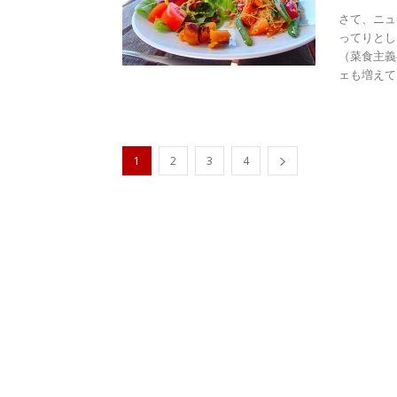
さて、ニュ
ってりとし
（菜食主義
ェも増えてき
1
2
3
4