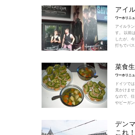
アイ
ワーホリニュ
アイルラン
す。 以前
したが、今
打ちでパス
菜食
ワーホリニュ
ドイツでは
見かけませ
なので、仕
やビーガン
デン
これ