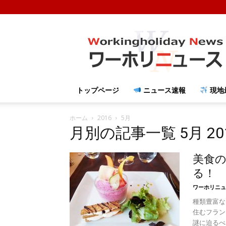
ワ
ー
ホ
リ
ニ
ュ
トップページ
ニュース速報
現地
ー
ス
ホーム
2016
5月
月別の記事一覧 5月 20
美食
る！
ワーホリニュ
種類豊富な
住むフラン
謎に迫るべ