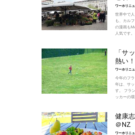
ワーホリニュ
世界中で人
も、カルフ
の漫画もM
人気です。
「サ
熱い！！
ワーホリニュ
今年のフラ
年は、サッ
す。 フラ
ッカーの環境
健康
＠NZ
ワーホリニュ