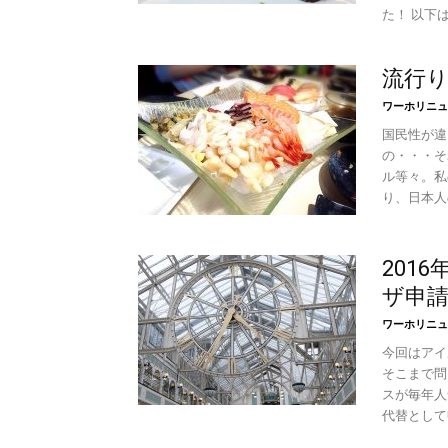
た！ 以下は
流行
ワーホリニュ
国民性が違
の・・・そ
ル等々。私
り、日本人
201
ザ申
ワーホリニュ
今回はアイ
そこまで問
スが毎年人
代替として