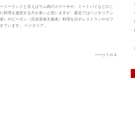
ージーランドと言えばラム肉のステーキや、ミートパイなどのこ
た料理を連想する方が多いと思いますが、最近ではベジタリアン
者）やビーガン（完全菜食主義者）料理を出すレストランやカフ
ています。 ベジタリア...
ページ 1 の 4