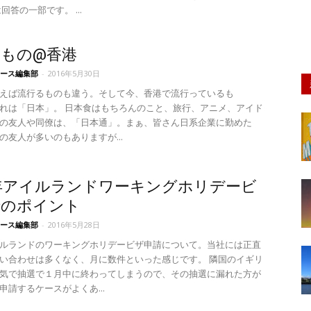
回答の一部です。 ...
りもの@香港
ース編集部
-
2016年5月30日
えば流行るものも違う。そして今、香港で流行っているも
れは「日本」。 日本食はもちろんのこと、旅行、アニメ、アイド
の友人や同僚は、「日本通」。まぁ、皆さん日系企業に勤めた
の友人が多いのもありますが...
6年アイルランドワーキングホリデービ
請のポイント
ース編集部
-
2016年5月28日
ルランドのワーキングホリデービザ申請について。当社には正直
い合わせは多くなく、月に数件といった感じです。 隣国のイギリ
気で抽選で１月中に終わってしまうので、その抽選に漏れた方が
申請するケースがよくあ...