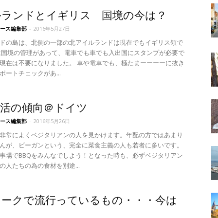
ルランドとイギリス 国境の今は？
ース編集部
-
2016年5月27日
ドの島は、北側の一部の北アイルランドは現在でもイギリス領で
は国境の管理があって、電車でも車でも入出国にスタンプが必要で
現在は不要になりました。 車や電車でも、極たまーーーーに抜き
ポートチェックがあ...
生活の傾向＠ドイツ
ース編集部
-
2016年5月26日
非常によくベジタリアンの人を見かけます。年配の方ではあまり
んが、ビーガンという、完全に菜食主義の人も若者に多いです。
事場でBBQをみんなでしよう！となった時も、必ずベジタリアン
の人たちの為の食材を別途...
マークで流行っているもの・・・今は
！