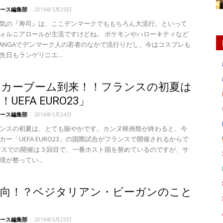
ース編集部
-
2016年5月25日
気の『寿司』は、ここデンマークでももちろん大流行。といって
ォルニアロールが主流ですけどね。 ポケモンやハローキティなど
ANGAでデンマーク人の若者のなかで流行りだし、今はコスプレも
先日もランゲリニエ...
ッカーブーム到来！！フランスの初夏は
UEFA EURO23」
ース編集部
-
2016年5月24日
ンスの初夏は、とても賑やかです。カンヌ映画祭が終わると、今
カー「UEFA EURO23」の国際試合がフランスで開催されるからで
ンスでの開催は３回目で、一番ホスト国を努めているのですが、サ
が整ってい...
志向！？ベジタリアン・ビーガンのこと
ース編集部
-
2016年5月23日