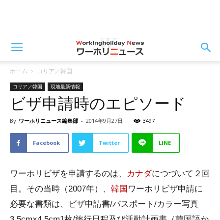
ホーム
コリア／韓国
コリア／韓国
現地最新情報
ビザ申請時のエピソード
By
ワーホリニュース編集部
-
2014年9月27日
3497
Facebook
Twitter
LINE
ワーホリビザを申請するのは、
カナダ
につづいて２回
目。その当時（2007年）、
韓国
ワーホリビザ申請に
必要な書類は、ビザ申請書/パスポート/カラー写真
3.5cm×4.5cm1枚/旅行日程及び活動計画書（韓国語か