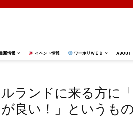
最新情報
イベント情報
ワーホリＷＥＢ
ABOUT 
.
イルランドに来る方に
うが良い！」というも