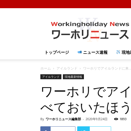
ワ
ー
ホ
リ
ニ
ュ
トップページ
ニュース速報
現地
ー
ス
ホーム
アイルランド
ワーホリでアイルランドに来..
アイルランド
現地最新情報
ワーホリでア
べておいたほ
By
ワーホリニュース編集部
-
2020年9月24日
1893