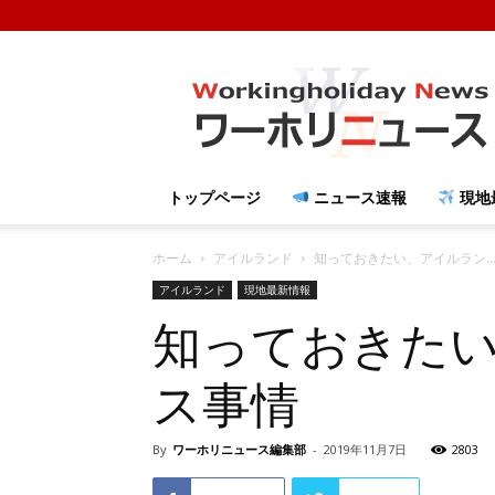
ワ
ー
ホ
リ
ニ
ュ
トップページ
ニュース速報
現地
ー
ス
ホーム
アイルランド
知っておきたい、アイルラン..
アイルランド
現地最新情報
知っておきた
ス事情
By
ワーホリニュース編集部
-
2019年11月7日
2803