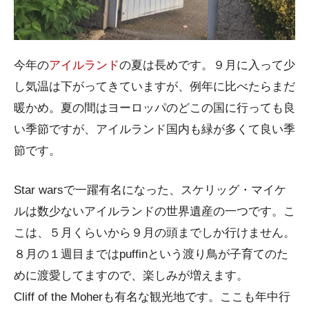
今年の
アイルランド
の夏は長めです。９月に入って少
し気温は下がってきていますが、例年に比べたらまだ
暖かめ。夏の間はヨーロッパのどこの国に行っても良
い季節ですが、アイルランド国内も緑が多くて良い季
節です。
Star warsで一躍有名になった、スケリッグ・マイケ
ルは数少ないアイルランドの世界遺産の一つです。こ
こは、５月くらいから９月の頭までしか行けません。
８月の１週目まではpuffinという渡り鳥が子育てのた
めに渡愛してますので、楽しみが増えます。
Cliff of the Moherも有名な観光地です。ここも年中行