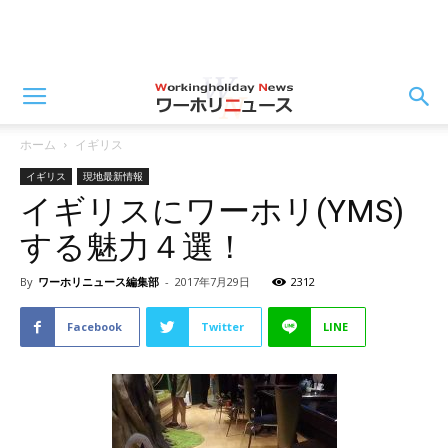
ホーム
イギリス
イギリス
現地最新情報
イギリスにワーホリ(YMS)
する魅力４選！
By
ワーホリニュース編集部
-
2017年7月29日
2312
Facebook
Twitter
LINE