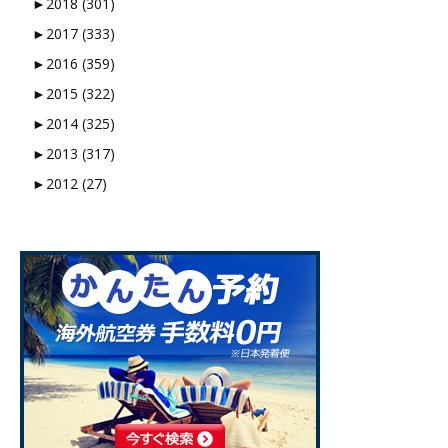
►
2018 (301)
►
2017 (333)
►
2016 (359)
►
2015 (322)
►
2014 (325)
►
2013 (317)
►
2012 (27)