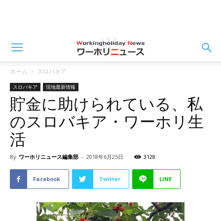
ホーム
スロバキア
スロバキア
現地最新情報
貯金に助けられている、私
のスロバキア・ワーホリ生
活
By
ワーホリニュース編集部
-
2018年6月25日
3128
Facebook
Twitter
LINE