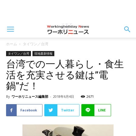
ホーム
タイワン／台湾
タイワン／台湾
現地最新情報
台湾での一人暮らし・食生
活を充実させる鍵は”電
鍋”だ！
By
ワーホリニュース編集部
-
2018年6月4日
2671
Facebook
Twitter
LINE