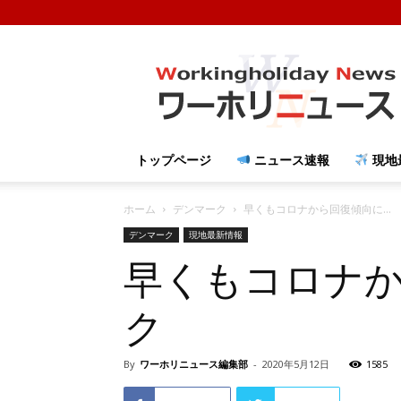
ワ
ー
ホ
リ
ニ
ュ
トップページ
ニュース速報
現地
ー
ス
ホーム
デンマーク
早くもコロナから回復傾向に...
デンマーク
現地最新情報
早くもコロナ
ク
By
ワーホリニュース編集部
-
2020年5月12日
1585