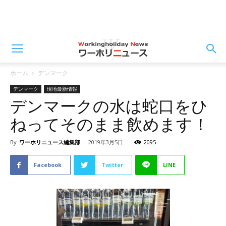
ホーム
デンマーク
デンマーク
現地最新情報
デンマークの水は蛇口をひ
ねってそのまま飲めます！
By
ワーホリニュース編集部
-
2019年3月5日
2095
Facebook
Twitter
LINE