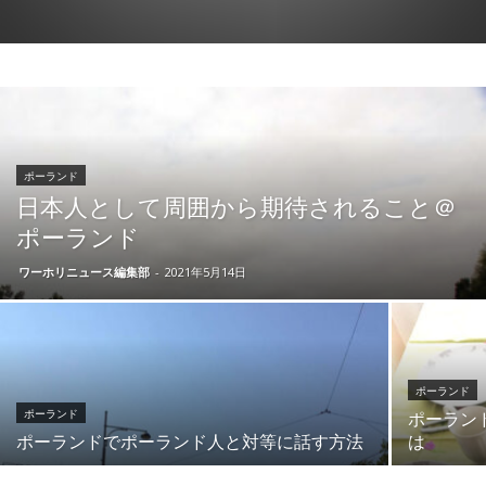
ポーランド
日本人として周囲から期待されること＠
ポーランド
ワーホリニュース編集部
-
2021年5月14日
ポーランド
ポーランド
ポーラン
ポーランドでポーランド人と対等に話す方法
は