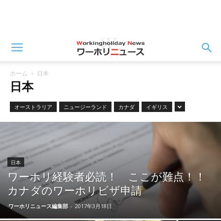
ホーム
日本
日本
オーストラリア
ニュージーランド
カナダ
イギリス
日本
ワーホリ経験者必読！ ここが難点！！
カナダのワーホリビザ申請
ワーホリニュース編集部
-
2017年3月18日