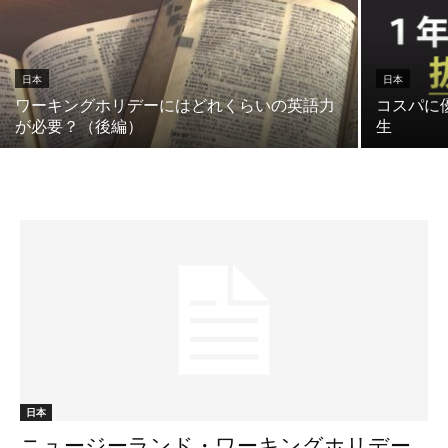
日本
日本
ワーキングホリデーにはどれくらいの英語力
コスパに
が必要？（後編）
生
日本
ニュージーランド・ワーキングホリデー